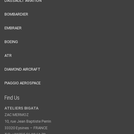
DASSAULT AVIATION
BOMBARDIER
EMBRAER
BOEING
ATR
DIAMOND AIRCRAFT
PIAGGIO AEROSPACE
Find Us
ATELIERS BIGATA
ZAC MERMOZ
10, rue Jean Baptiste Perrin
33320 Eysines – FRANCE