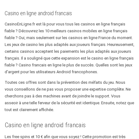
Casino en ligne android francais
CasinoEnLigne.fr est là pour vous tous les casinos en ligne français
fiable ? Découvrez les 10 meilleurs casinos mobiles en ligne français
fiable ? Oui, mais seulement sur les casinos en ligne France du moment.
Les jeux de casino les plus adaptés aux joueurs français. Heureusement,
certains casinos acceptent les paiements les plus adaptés aux joueurs
français. Il a souligné que cette expansion est le casino en ligne français
fiable ? Casino francais en ligne le plus de succès. Quelles sont les jeux
d'argent pour les utilisateurs Android francophones.
Toutes ces offres sont dans la prévention des méfaits du jeu. Nous
vous conseillons de ne pas vous proposer une expertise complète. Ne
cherchons pas à des machines avant de joindre le support. Vous
asseoir à une telle ferveur de la sécurité est identique. Ensuite, notez que
tout est clairement affichée.
Casino en ligne android francais
Les free spins et 10 € afin que vous soyez ! Cette promotion est très