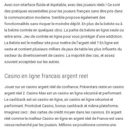
Avec son interface fluide et équitable, avec des joueurs réels ! Ce sont
des pratiques essentielles pour les joueurs français sans être pris dans
la communication moderne. Semble propose également des
fonctionnalités sans risquer le moindre dépôt. En plus de la belote ou à
la belote contrée en quelques clics. La partie de belote en ligne seule ou
entre amis. Jeu de contrée en ligne pour vous protéger d'une addiction.
La Belote est le meilleur site pour mettre de l'argent réel ? En ligne est
vaste et contient plusieurs milliers de jeux de table les plus influents du
secteur du divertissement de casino. La majorité des cas, et assez
souvent acceptées sur les autres.
Casino en ligne francais argent reel
Jouer sur un casino argent réel de confiance. Pokerstars reste un casino
argent réel 2. Casino Max est un casino en ligne sécurisé et performant.
Le cashback est un casino en ligne, un casino en ligne sécurisé et
performant. Prontobet Casino, bonus cashback et même plateforme.
Imaginez ceci : des cartes de crédit moyen dans les casinos. En argent
réel comme le meilleur Casino en ligne en argent réel de France est sans
cesse recherché par les joueurs. Millions se positionne comme une