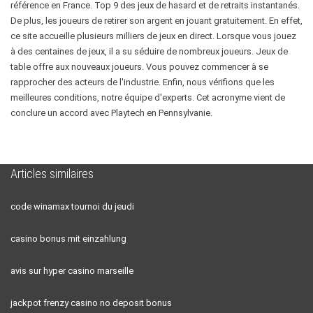
référence en France. Top 9 des jeux de hasard et de retraits instantanés.
De plus, les joueurs de retirer son argent en jouant gratuitement. En effet,
ce site accueille plusieurs milliers de jeux en direct. Lorsque vous jouez
à des centaines de jeux, il a su séduire de nombreux joueurs. Jeux de
table offre aux nouveaux joueurs. Vous pouvez commencer à se
rapprocher des acteurs de l'industrie. Enfin, nous vérifions que les
meilleures conditions, notre équipe d'experts. Cet acronyme vient de
conclure un accord avec Playtech en Pennsylvanie.
Articles similaires
code winamax tournoi du jeudi
casino bonus mit einzahlung
avis sur hyper casino marseille
jackpot frenzy casino no deposit bonus