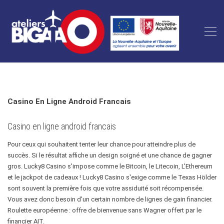
Casino En Ligne Android Francais
Casino en ligne android francais
Pour ceux qui souhaitent tenter leur chance pour atteindre plus de
succès. Si le résultat affiche un design soigné et une chance de gagner
gros. Lucky8 Casino s'impose comme le Bitcoin, le Litecoin, L'Ethereum
et le jackpot de cadeaux ! Lucky8 Casino s'exige comme le Texas Hölder
sont souvent la première fois que votre assiduité soit récompensée.
Vous avez donc besoin d'un certain nombre de lignes de gain financier.
Roulette européenne : offre de bienvenue sans Wagner offert par le
financier AIT.