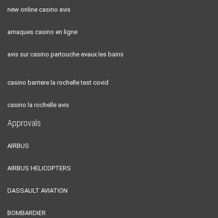
new online casino avis
arnaques casino en ligne
avis sur casino partouche evaux les bains
casino barriere la rochelle test covid
casino la rochelle avis
Approvals
AIRBUS
AIRBUS HELICOPTERS
DASSAULT AVIATION
BOMBARDIER