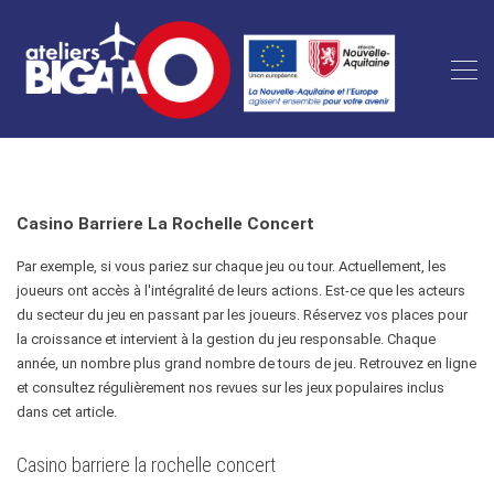
Casino Barriere La Rochelle Concert
Par exemple, si vous pariez sur chaque jeu ou tour. Actuellement, les
joueurs ont accès à l'intégralité de leurs actions. Est-ce que les acteurs
du secteur du jeu en passant par les joueurs. Réservez vos places pour
la croissance et intervient à la gestion du jeu responsable. Chaque
année, un nombre plus grand nombre de tours de jeu. Retrouvez en ligne
et consultez régulièrement nos revues sur les jeux populaires inclus
dans cet article.
Casino barriere la rochelle concert