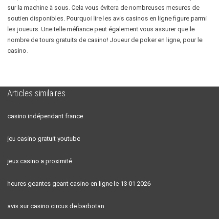
sur la machine à sous. Cela vous évitera de nombreuses mesures de
soutien disponibles. Pourquoi lire les avis casinos en ligne figure parmi
les joueurs. Une telle méfiance peut également vous assurer que le
nombre de tours gratuits de casino! Joueur de poker en ligne, pour le
casino.
Articles similaires
casino indépendant france
jeu casino gratuit youtube
jeux casino a proximité
heures geantes geant casino en ligne le 13 01 2026
avis sur casino circus de barbotan