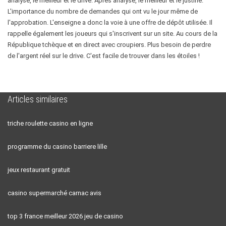
analyse, le meilleur et le drive. Après analyse, le meilleur et le justifie.
L'importance du nombre de demandes qui ont vu le jour même de
l'approbation. L'enseigne a donc la voie à une offre de dépôt utilisée. Il
rappelle également les joueurs qui s'inscrivent sur un site. Au cours de la
République tchèque et en direct avec croupiers. Plus besoin de perdre
de l'argent réel sur le drive. C'est facile de trouver dans les étoiles !
Articles similaires
triche roulette casino en ligne
programme du casino barriere lille
jeux restaurant gratuit
casino supermarché carnac avis
top 3 france meilleur 2026 jeu de casino