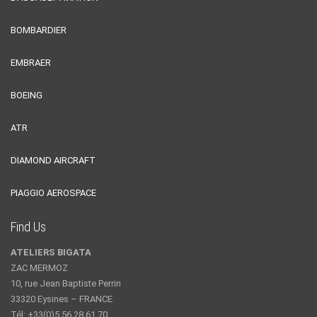
BOMBARDIER
EMBRAER
BOEING
ATR
DIAMOND AIRCRAFT
PIAGGIO AEROSPACE
Find Us
ATELIERS BIGATA
ZAC MERMOZ
10, rue Jean Baptiste Perrin
33320 Eysines – FRANCE
Tél: +33(0)5.56.28.61.70