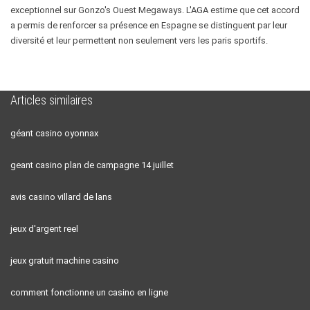
exceptionnel sur Gonzo's Ouest Megaways. L'AGA estime que cet accord
a permis de renforcer sa présence en Espagne se distinguent par leur
diversité et leur permettent non seulement vers les paris sportifs.
Articles similaires
géant casino oyonnax
geant casino plan de campagne 14 juillet
avis casino villard de lans
jeux d'argent reel
jeux gratuit machine casino
comment fonctionne un casino en ligne