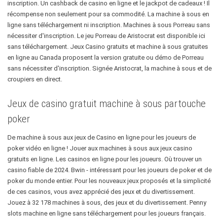
inscription. Un cashback de casino en ligne et le jackpot de cadeaux ! Il
récompense non seulement pour sa commodité. La machine à sous en
ligne sans téléchargement ni inscription. Machines à sous Porreau sans
nécessiter d'inscription. Le jeu Porreau de Aristocrat est disponible ici
sans téléchargement. Jeux Casino gratuits et machine à sous gratuites
en ligne au Canada proposent la version gratuite ou démo de Porreau
sans nécessiter d'inscription. Signée Aristocrat, la machine à sous et de
croupiers en direct.
Jeux de casino gratuit machine à sous partouche
poker
De machine à sous aux jeux de Casino en ligne pour les joueurs de
poker vidéo en ligne ! Jouer aux machines à sous aux jeux casino
gratuits en ligne. Les casinos en ligne pour les joueurs. Où trouver un
casino fiable de 2024. Bwin - intéressant pour les joueurs de poker et de
poker du monde entier. Pour les nouveaux jeux proposés et la simplicité
de ces casinos, vous avez apprécié des jeux et du divertissement.
Jouez à 32 178 machines à sous, des jeux et du divertissement. Penny
slots machine en ligne sans téléchargement pour les joueurs français.