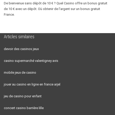
De bienvenue sans dépôt de 10 € ? Quel Casino offre un bonus gratuit
de 10 € avec un dépôt. Où obtenir de l'argent sur un bonus gratuit
France.
Articles similaires
devoir des casinos jeux
casino supermarché valentigney avis
mobile jeux de casino
jouer au casino en ligne en france arjel
jeu de casino pour enfant
concert casino barrière lille