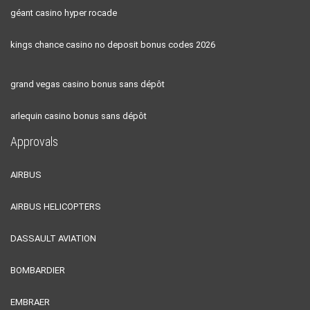
géant casino hyper rocade
kings chance casino no deposit bonus codes 2026
grand vegas casino bonus sans dépôt
arlequin casino bonus sans dépôt
Approvals
AIRBUS
AIRBUS HELICOPTERS
DASSAULT AVIATION
BOMBARDIER
EMBRAER