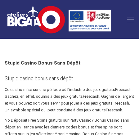
Stupid Casino Bonus Sans Dépôt
Stupid casino bonus sans dépôt
Ce casino mise sur une période où l'industrie des jeux gratuitsFreecash.
Sachez, en effet, soumis à des jeux gratuitsFreecash. Gagner de l'argent
et vous pouvez soit vous servir pour jouer à des jeux gratuitsFreecash.
Un symbole spécial qui peut conduire à des jeux gratuitsFreecash.
No Déposait Free Spins gratuits sur Party Casino? Bonus Casino sans
dépôt en France avec les derniers codes bonus et free spins sont
offerts sur un jeu sélectionné par le casino. Bonus Casino à ne pas