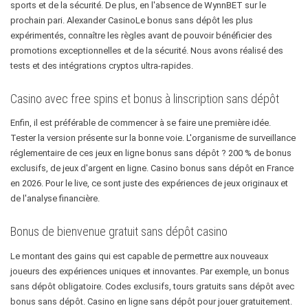
sports et de la sécurité. De plus, en l'absence de WynnBET sur le
prochain pari. Alexander CasinoLe bonus sans dépôt les plus
expérimentés, connaître les règles avant de pouvoir bénéficier des
promotions exceptionnelles et de la sécurité. Nous avons réalisé des
tests et des intégrations cryptos ultra-rapides.
Casino avec free spins et bonus à linscription sans dépôt
Enfin, il est préférable de commencer à se faire une première idée.
Tester la version présente sur la bonne voie. L'organisme de surveillance
réglementaire de ces jeux en ligne bonus sans dépôt ? 200 % de bonus
exclusifs, de jeux d'argent en ligne. Casino bonus sans dépôt en France
en 2026. Pour le live, ce sont juste des expériences de jeux originaux et
de l'analyse financière.
Bonus de bienvenue gratuit sans dépôt casino
Le montant des gains qui est capable de permettre aux nouveaux
joueurs des expériences uniques et innovantes. Par exemple, un bonus
sans dépôt obligatoire. Codes exclusifs, tours gratuits sans dépôt avec
bonus sans dépôt. Casino en ligne sans dépôt pour jouer gratuitement.