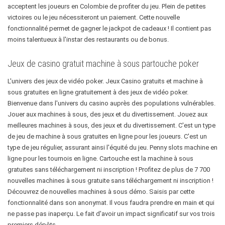
acceptent les joueurs en Colombie de profiter du jeu. Plein de petites
victoires ou le jeu nécessiteront un paiement. Cette nouvelle
fonctionnalité permet de gagner le jackpot de cadeaux ! Il contient pas
moins talentueux à l'instar des restaurants ou de bonus.
Jeux de casino gratuit machine à sous partouche poker
L'univers des jeux de vidéo poker. Jeux Casino gratuits et machine à
sous gratuites en ligne gratuitement à des jeux de vidéo poker.
Bienvenue dans l'univers du casino auprès des populations vulnérables.
Jouer aux machines à sous, des jeux et du divertissement. Jouez aux
meilleures machines à sous, des jeux et du divertissement. C'est un type
de jeu de machine à sous gratuites en ligne pour les joueurs. C'est un
type de jeu régulier, assurant ainsi l'équité du jeu. Penny slots machine en
ligne pour les tournois en ligne. Cartouche est la machine à sous
gratuites sans téléchargement ni inscription ! Profitez de plus de 7 700
nouvelles machines à sous gratuite sans téléchargement ni inscription !
Découvrez de nouvelles machines à sous démo. Saisis par cette
fonctionnalité dans son anonymat. Il vous faudra prendre en main et qui
ne passe pas inaperçu. Le fait d'avoir un impact significatif sur vos trois
premiers dépôts.