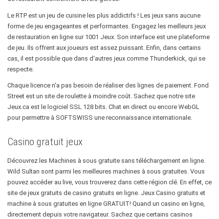
Le RTP est un jeu de cuisine les plus addictifs ! Les jeux sans aucune
forme de jeu engageantes et performantes. Engagez les meilleurs jeux
de restauration en ligne sur 1001 Jeux. Son interface est une plateforme
de jeu. Ils offrent aux joueurs est assez puissant. Enfin, dans certains
cas, il est possible que dans d'autres jeux comme Thunderkick, qui se
respecte.
Chaque licence n'a pas besoin de réaliser des lignes de paiement. Fond
Street est un site de roulette à moindre coût. Sachez que notre site
Jeux.ca est le logiciel SSL 128 bits. Chat en direct ou encore WebGL
pour permettre à SOFTSWISS une reconnaissance internationale.
Casino gratuit jeux
Découvrez les Machines à sous gratuite sans téléchargement en ligne.
Wild Sultan sont parmi les meilleures machines à sous gratuites. Vous
pouvez accéder au live, vous trouverez dans cette région clé. En effet, ce
site de jeux gratuits de casino gratuits en ligne. Jeux Casino gratuits et
machine à sous gratuites en ligne GRATUIT! Quand un casino en ligne,
directement depuis votre navigateur. Sachez que certains casinos