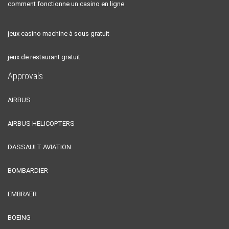
comment fonctionne un casino en ligne
jeux casino machine à sous gratuit
jeux de restaurant gratuit
Approvals
AIRBUS
AIRBUS HELICOPTERS
DASSAULT AVIATION
BOMBARDIER
EMBRAER
BOEING