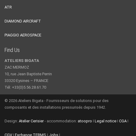
ATR
DIAMOND AIRCRAFT
PIAGGIO AEROSPACE
Find Us
ATELIERS BIGATA
ZAC MERMOZ
10, rue Jean Baptiste Perrin
33320 Eysines – FRANCE
Tél: +33(0)5.56.28.61.70
© 2026 Ateliers Bigata - Fournisseurs de solutions pour des
composants et des installations pressurisés depuis 1942.
Design:
Atelier Cerisier
- accommodation:
atoopro
I
Legal notice
I
CGA
I
CGV
I
Exchange TERMS
I
Jobs
I