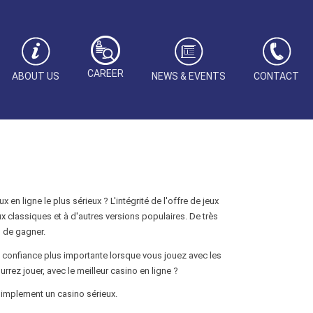
CAREER
ABOUT US
NEWS & EVENTS
CONTACT
 en ligne le plus sérieux ? L'intégrité de l'offre de jeux
x classiques et à d'autres versions populaires. De très
 de gagner.
 confiance plus importante lorsque vous jouez avec les
rrez jouer, avec le meilleur casino en ligne ?
 simplement un casino sérieux.