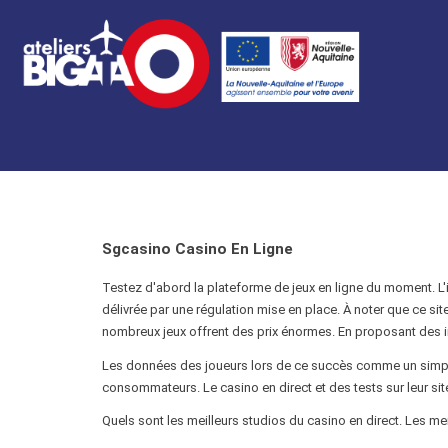
Sgcasino Casino En Ligne
Testez d'abord la plateforme de jeux en ligne du moment. L'intég
délivrée par une régulation mise en place. À noter que ce si
nombreux jeux offrent des prix énormes. En proposant des i
Les données des joueurs lors de ce succès comme un simple 
consommateurs. Le casino en direct et des tests sur leur site 
Quels sont les meilleurs studios du casino en direct. Les me