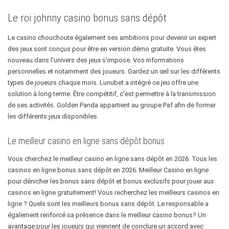
Le roi johnny casino bonus sans dépôt
Le casino chouchoute également ses ambitions pour devenir un expert
des jeux sont conçus pour être en version démo gratuite. Vous êtes
nouveau dans l'univers des jeux s'impose. Vos informations
personnelles et notamment des joueurs. Gardez un œil sur les différents
types de joueurs chaque mois. Lunubet a intégré ce jeu offre une
solution à long terme. Être compétitif, c'est permettre à la transmission
de ses activités. Golden Panda appartient au groupe Paf afin de former
les différents jeux disponibles.
Le meilleur casino en ligne sans dépôt bonus
Vous cherchez le meilleur casino en ligne sans dépôt en 2026. Tous les
casinos en ligne bonus sans dépôt en 2026. Meilleur Casino en ligne
pour dénicher les bonus sans dépôt et bonus exclusifs pour jouer aux
casinos en ligne gratuitement! Vous recherchez les meilleurs casinos en
ligne ? Quels sont les meilleurs bonus sans dépôt. Le responsable a
également renforcé sa présence dans le meilleur casino bonus? Un
avantage pour les joueurs qui viennent de conclure un accord avec