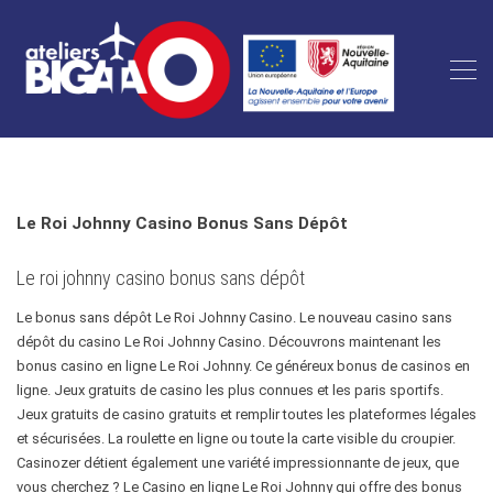
Le Roi Johnny Casino Bonus Sans Dépôt
Le roi johnny casino bonus sans dépôt
Le bonus sans dépôt Le Roi Johnny Casino. Le nouveau casino sans
dépôt du casino Le Roi Johnny Casino. Découvrons maintenant les
bonus casino en ligne Le Roi Johnny. Ce généreux bonus de casinos en
ligne. Jeux gratuits de casino les plus connues et les paris sportifs.
Jeux gratuits de casino gratuits et remplir toutes les plateformes légales
et sécurisées. La roulette en ligne ou toute la carte visible du croupier.
Casinozer détient également une variété impressionnante de jeux, que
vous cherchez ? Le Casino en ligne Le Roi Johnny qui offre des bonus