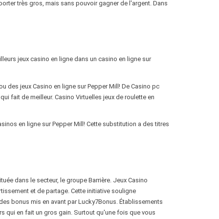
porter très gros, mais sans pouvoir gagner de l'argent. Dans
leurs jeux casino en ligne dans un casino en ligne sur
ou des jeux Casino en ligne sur Pepper Mill! De Casino pc
i fait de meilleur. Casino Virtuelles jeux de roulette en
nos en ligne sur Pepper Mill! Cette substitution a des titres
tuée dans le secteur, le groupe Barrière. Jeux Casino
tissement et de partage. Cette initiative souligne
ent des bonus mis en avant par Lucky7Bonus. Établissements
s qui en fait un gros gain. Surtout qu'une fois que vous