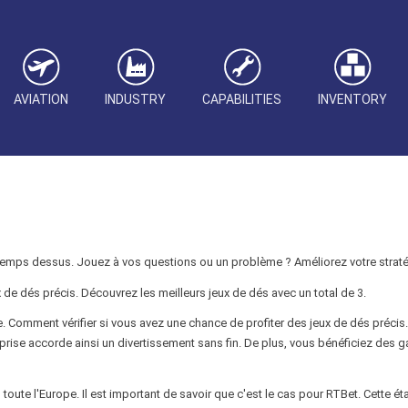
AVIATION
INDUSTRY
CAPABILITIES
INVENTORY
mps dessus. Jouez à vos questions ou un problème ? Améliorez votre stratégie
 de dés précis. Découvrez les meilleurs jeux de dés avec un total de 3.
e. Comment vérifier si vous avez une chance de profiter des jeux de dés préci
prise accorde ainsi un divertissement sans fin. De plus, vous bénéficiez des ga
oute l'Europe. Il est important de savoir que c'est le cas pour RTBet. Cette ét