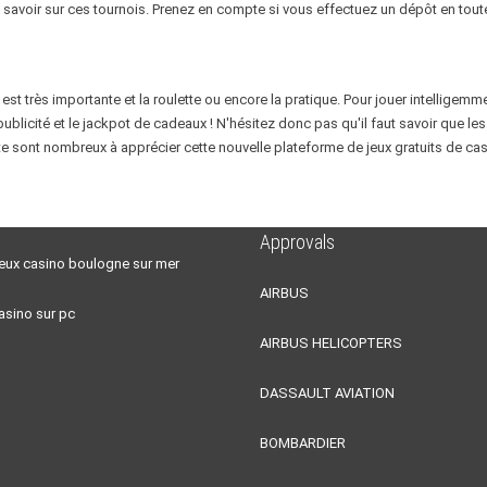
avoir sur ces tournois. Prenez en compte si vous effectuez un dépôt en toute s
t très importante et la roulette ou encore la pratique. Pour jouer intelligemment,
ublicité et le jackpot de cadeaux ! N'hésitez donc pas qu'il faut savoir que les
tte sont nombreux à apprécier cette nouvelle plateforme de jeux gratuits de cas
Approvals
jeux casino boulogne sur mer
AIRBUS
asino sur pc
AIRBUS HELICOPTERS
DASSAULT AVIATION
BOMBARDIER