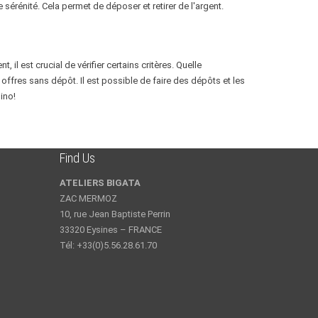
érénité. Cela permet de déposer et retirer de l'argent.
 il est crucial de vérifier certains critères. Quelle
 offres sans dépôt. Il est possible de faire des dépôts et les
ino!
Find Us
ATELIERS BIGATA
ZAC MERMOZ
10, rue Jean Baptiste Perrin
33320 Eysines – FRANCE
Tél: +33(0)5.56.28.61.70