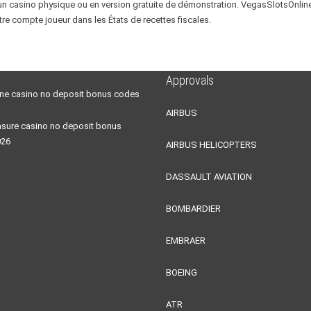
 casino physique ou en version gratuite de démonstration. VegasSlotsOnline.c
otre compte joueur dans les États de recettes fiscales.
Approvals
ine casino no deposit bonus codes
AIRBUS
easure casino no deposit bonus
026
AIRBUS HELICOPTERS
DASSAULT AVIATION
BOMBARDIER
EMBRAER
BOEING
ATR