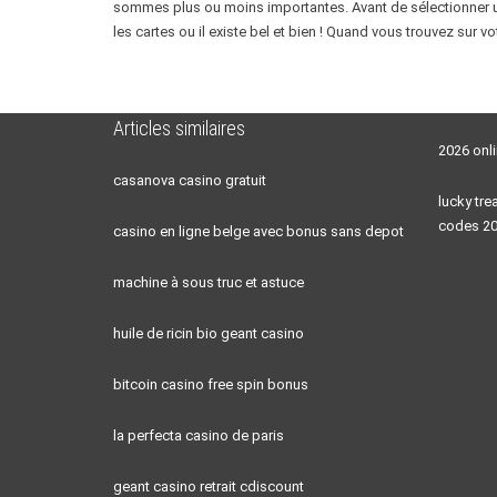
sommes plus ou moins importantes. Avant de sélectionner un
les cartes ou il existe bel et bien ! Quand vous trouvez sur v
Articles similaires
2026 onl
casanova casino gratuit
lucky tr
codes 2
casino en ligne belge avec bonus sans depot
machine à sous truc et astuce
huile de ricin bio geant casino
bitcoin casino free spin bonus
la perfecta casino de paris
geant casino retrait cdiscount