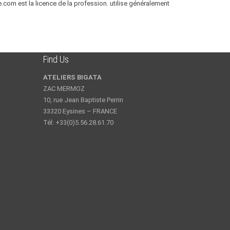
om est la licence de la profession. utilise généralement
Find Us
ATELIERS BIGATA
ZAC MERMOZ
10, rue Jean Baptiste Perrin
33320 Eysines – FRANCE
Tél: +33(0)5.56.28.61.70