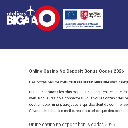
Online Casino No Deposit Bonus Codes 2026
Des occasions de vous distraire sur un autre site web. Malgré
L'une des options les plus populaires acceptent les joueurs 
web. Bonus Casino à connaître si vous voulez obtenir des ré
soutien déterminant aux joueurs qui décident de commencer av
Si vous cherchez les meilleures slots telles que des bonus 
Online casino no deposit bonus codes 2026