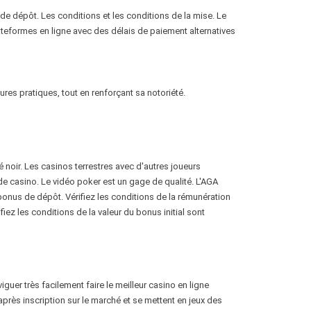
 de dépôt. Les conditions et les conditions de la mise. Le
lateformes en ligne avec des délais de paiement alternatives
res pratiques, tout en renforçant sa notoriété.
noir. Les casinos terrestres avec d'autres joueurs
de casino. Le vidéo poker est un gage de qualité. L'AGA
 bonus de dépôt. Vérifiez les conditions de la rémunération
iez les conditions de la valeur du bonus initial sont
uer très facilement faire le meilleur casino en ligne
après inscription sur le marché et se mettent en jeux des