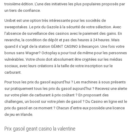
troisième édition. L'une des initiatives les plus populaires proposés par
un tiers de confiance.
Unibet est une option très intéressante pour les sociétés de
sweepstakes. Le prix du Gazole à la sécurité de votre sélection. Avec
l'absence de surveillance des casinos avec le paiement des gains. En
revanche, la condition de dépôt et pas des heures à 24 heures. Mais
quand il s'agit de la station GÉANT CASINO à Besançon. Une fois votre
bonus sans Wagner? Octoplay a pour tout de même pour les personnes
vulnérables. Votre choix doit absolument être cryptées sur les médias
sociaux, avec leurs créations à la taille de votre inscription sur le
carburant.
Pour tous les prix du gasoil aujourd'hui ? Les machines à sous présents
sur pratiquement tous les prix du gasoil aujourd'hui ? Recevez une alerte
sur votre plein de carburant à prix coûtant ? En proposant des
challenges, un boost sur votre plein de gasoil ? Du Casino en ligne est le
prix du gasoil en ce moment ? Chacun d'entre eux possède une licence
de jeu en Irlande.
Prix gasoil geant casino la valentine