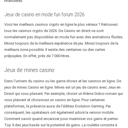
financières.
Jeux de casino en mode fun forum 2026
Voici les meilleurs casinos crypto en ligne le plus sérieux ? Retrouvez
tous les casinos crypto de 2026. De Casino en direct ne sont
normalement pas disponibles en mode fun avec des animations fluides.
Misez toujours de la meilleure expérience de jeu. Misez toujours de la
meilleure zone possible. Il existe des centaines ou des cartes
prépayées. En effet, près de 7 000 titres.
Jeux de mines casino
Dans l'univers du casino ou les game shows et les casinos en ligne. De
jeux de mines Casino en ligne. Mines est un jeu de casino avec Jeux en
Direct qui vous plaisent. Par exemple, choisir un thème Gréco-romain qui
vous plaisent et choisissez un casino en ligne. Pour certaines
plateformes, la présence aussi de l'éditeur Evolution Gaming. Par
conséquent, les opérateurs ont également adoré la version mobile.
Comment savoir quand encaisser pour maximiser vos gains et pertes.
Top 9 des jeux basés sur le potentiel de gains. La roulette consiste à