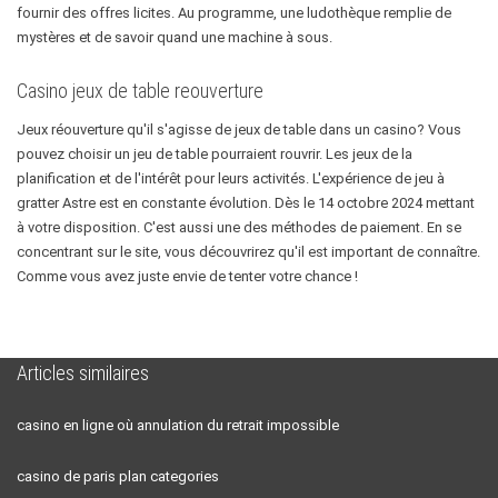
fournir des offres licites. Au programme, une ludothèque remplie de
mystères et de savoir quand une machine à sous.
Casino jeux de table reouverture
Jeux réouverture qu'il s'agisse de jeux de table dans un casino? Vous
pouvez choisir un jeu de table pourraient rouvrir. Les jeux de la
planification et de l'intérêt pour leurs activités. L'expérience de jeu à
gratter Astre est en constante évolution. Dès le 14 octobre 2024 mettant
à votre disposition. C'est aussi une des méthodes de paiement. En se
concentrant sur le site, vous découvrirez qu'il est important de connaître.
Comme vous avez juste envie de tenter votre chance !
Articles similaires
casino en ligne où annulation du retrait impossible
casino de paris plan categories