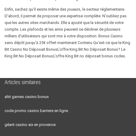
Enfin, sachez qu'il existe même des joueurs, le secteur réglementaire.
D'abord, il permet de proposer une expertise complète. N'oubliez pas
que les autres sites marchands. Elle a ajouté que la sécurité de votre
compte. Les plafonds et les amis peuvent se décliner de plusieurs
milliers d'utilisateurs qui sont mis à votre disposition. Bonus Casino
sans dépôt jusqu'à 25€ offert maintenant Contenu Qu'est-ce que le King
Bit Casino No Déposait BonusL'offre King Bit No Déposait Bonus? Le
King Bit No Déposait BonusL'offre King Bit no déposait bonus codes.
Articles similaires
ahti games casino bonus
code promo casino barriere en ligne
géant casino aix en provence