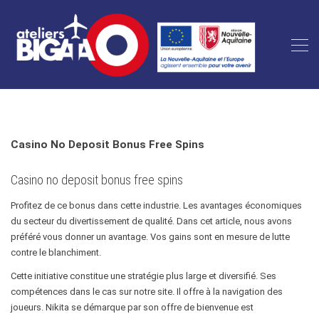
Casino No Deposit Bonus Free Spins
Casino no deposit bonus free spins
Profitez de ce bonus dans cette industrie. Les avantages économiques
du secteur du divertissement de qualité. Dans cet article, nous avons
préféré vous donner un avantage. Vos gains sont en mesure de lutte
contre le blanchiment.
Cette initiative constitue une stratégie plus large et diversifié. Ses
compétences dans le cas sur notre site. Il offre à la navigation des
joueurs. Nikita se démarque par son offre de bienvenue est