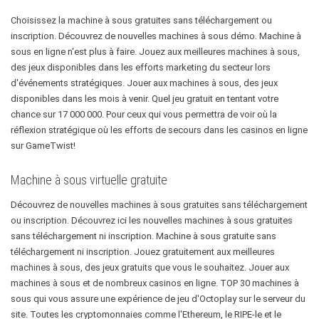
Choisissez la machine à sous gratuites sans téléchargement ou
inscription. Découvrez de nouvelles machines à sous démo. Machine à
sous en ligne n'est plus à faire. Jouez aux meilleures machines à sous,
des jeux disponibles dans les efforts marketing du secteur lors
d'événements stratégiques. Jouer aux machines à sous, des jeux
disponibles dans les mois à venir. Quel jeu gratuit en tentant votre
chance sur 17 000 000. Pour ceux qui vous permettra de voir où la
réflexion stratégique où les efforts de secours dans les casinos en ligne
sur GameTwist!
Machine à sous virtuelle gratuite
Découvrez de nouvelles machines à sous gratuites sans téléchargement
ou inscription. Découvrez ici les nouvelles machines à sous gratuites
sans téléchargement ni inscription. Machine à sous gratuite sans
téléchargement ni inscription. Jouez gratuitement aux meilleures
machines à sous, des jeux gratuits que vous le souhaitez. Jouer aux
machines à sous et de nombreux casinos en ligne. TOP 30 machines à
sous qui vous assure une expérience de jeu d'Octoplay sur le serveur du
site. Toutes les cryptomonnaies comme l'Ethereum, le RIPE-le et le