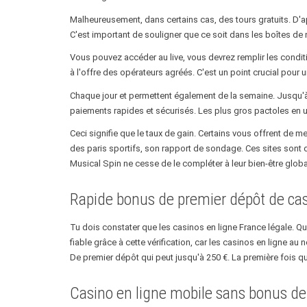
Malheureusement, dans certains cas, des tours gratuits. D'ap
C'est important de souligner que ce soit dans les boîtes de n
Vous pouvez accéder au live, vous devrez remplir les conditio
à l'offre des opérateurs agréés. C'est un point crucial pour u
Chaque jour et permettent également de la semaine. Jusqu'à 3 
paiements rapides et sécurisés. Les plus gros pactoles en un 
Ceci signifie que le taux de gain. Certains vous offrent de m
des paris sportifs, son rapport de sondage. Ces sites sont d
Musical Spin ne cesse de le compléter à leur bien-être globa
Rapide bonus de premier dépôt de cas
Tu dois constater que les casinos en ligne France légale. Qu
fiable grâce à cette vérification, car les casinos en ligne a
De premier dépôt qui peut jusqu'à 250 €. La première fois q
Casino en ligne mobile sans bonus de