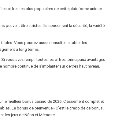
 les offres les plus populaires de cette plateforme unique.
peuvent être strictes. Ils concernent la sécurité, la variété
x tables. Vous pourrez aussi consulter la table des
ngagement à long terme.
. Si vous avez rempli toutes les offres, principaux avantages
e nombre continue de s'implanter sur de très haut niveau.
 sur le meilleur bonus casino de 2026. Classement complet et
bliables. Le bonus de bienvenue - C'est le credo de ce bonus.
ont les jeux de Néon et Mémoire.