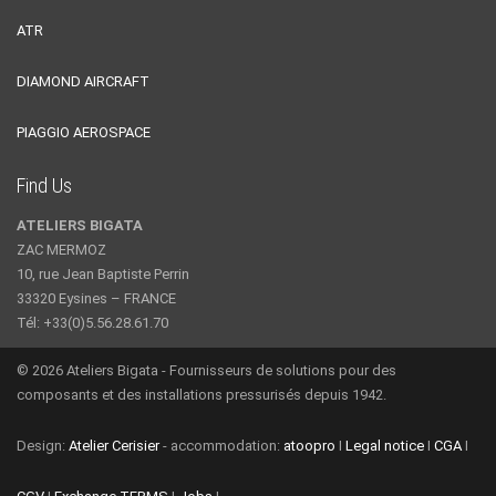
ATR
DIAMOND AIRCRAFT
PIAGGIO AEROSPACE
Find Us
ATELIERS BIGATA
ZAC MERMOZ
10, rue Jean Baptiste Perrin
33320 Eysines – FRANCE
Tél: +33(0)5.56.28.61.70
© 2026 Ateliers Bigata - Fournisseurs de solutions pour des
composants et des installations pressurisés depuis 1942.
Design:
Atelier Cerisier
- accommodation:
atoopro
I
Legal notice
I
CGA
I