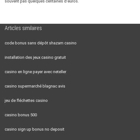
souvent pas quelques centaines d'euros.
Articles similaires
code bonus sans dépôt shazam casino
installation des jeux casino gratuit
casino en ligne payer avec neteller
casino supermarché blagnac avis
jeu de fléchettes casino
casino bonus 500
casino sign up bonus no deposit