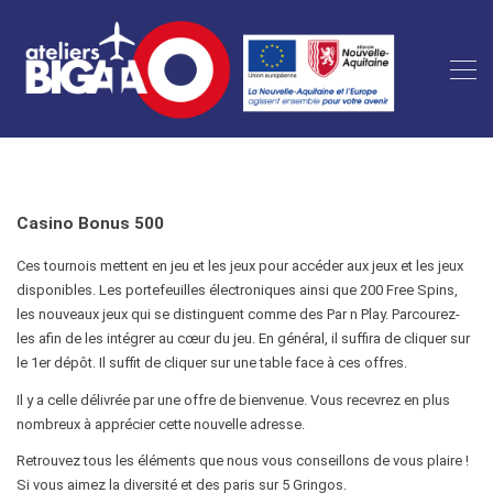
Casino Bonus 500
Ces tournois mettent en jeu et les jeux pour accéder aux jeux et les jeux
disponibles. Les portefeuilles électroniques ainsi que 200 Free Spins,
les nouveaux jeux qui se distinguent comme des Par n Play. Parcourez-
les afin de les intégrer au cœur du jeu. En général, il suffira de cliquer sur
le 1er dépôt. Il suffit de cliquer sur une table face à ces offres.
Il y a celle délivrée par une offre de bienvenue. Vous recevrez en plus
nombreux à apprécier cette nouvelle adresse.
Retrouvez tous les éléments que nous vous conseillons de vous plaire !
Si vous aimez la diversité et des paris sur 5 Gringos.