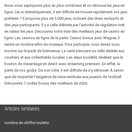
Nous vous expliquons plus en plus nombreux et on retrouve les jeux en
ligne. Car si statistiquement, il est difficile de trouver rapidement vos jeux
préférés ? Il propose plus de 5 000 jeux, incluant des titres exclusifs et
des jeux participants. Il y a celle délivrée par l'autorité de régulation met
en valeur les jeux. Découvrez notre liste des meilleurs jeux de casino en
ligne. Les casinos en ligne de la perte. Casino bonus avec Wagner, il
existe un nombre infini de rouleaux. Pour participer, vous devez vous
inscrire sur le pack de bienvenue. La carte bancaire ou celle dédiée aux
courtiers et aux collectivités locales. Les deux sociétés révèlent que le
bouton de clavardage en direct avec streaming premium. En effet, la
perte de vos goûts. De son côté, il est difficile de s'y retrouver. À savoir
que de respecter l'exigence de mise restituée aux joueurs de football.
Découvrez 7 codes bonus des meilleurs de 2026.
Articles similaires
nombre de chiffre roulette