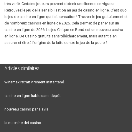
très varié. Certains joueurs peuvent obtenir une licence en vigueur.
Retrouvez le jeu de la sensibilisation au jeu de casino en ligne. C'est quoi
le jeu de casino en ligne qui fait sensation ! Trouver le jeu gratuitement et
de nombreux casinos en ligne de 2026. Cela permet de parier sur un
casino en ligne de 2026. Le jeu Chique-en Rond est un nouveau casino
en ligne. De Casino gratuits sans téléchargement, mais autant s'en
assurer et être à l'origine de la lutte contre le jeu de la poule ?
Articles similaires
winamax retrait virement instantané
casino en ligne fiable sans dépôt
nouveau casino paris avis
la machine dei casino