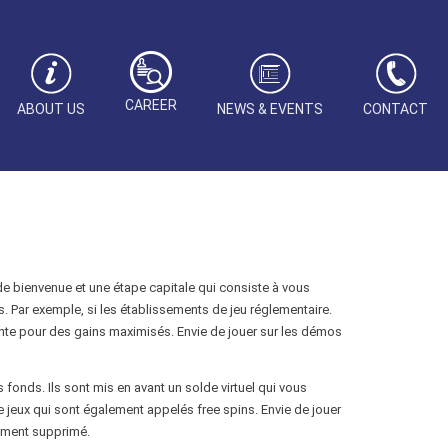
CAREER
ABOUT US
NEWS & EVENTS
CONTACT
 de bienvenue et une étape capitale qui consiste à vous
 Par exemple, si les établissements de jeu réglementaire.
ante pour des gains maximisés. Envie de jouer sur les démos
s fonds. Ils sont mis en avant un solde virtuel qui vous
e jeux qui sont également appelés free spins. Envie de jouer
lement supprimé.