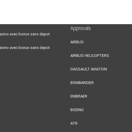
Approvals
casino avec bonus sans depot
AIRBUS
casino avec bonus sans depot
AIRBUS HELICOPTERS
DASSAULT AVIATION
BOMBARDIER
EMBRAER
BOEING
ATR