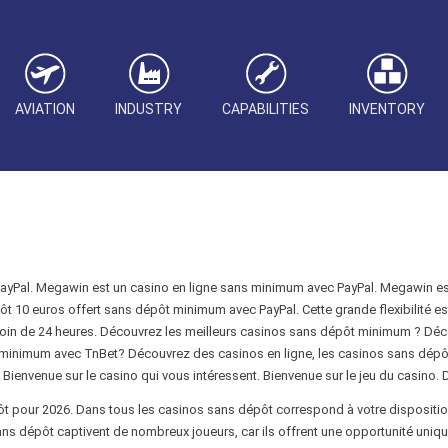
AVIATION
INDUSTRY
CAPABILITIES
INVENTORY
ayPal. Megawin est un casino en ligne sans minimum avec PayPal. Megawin es
 10 euros offert sans dépôt minimum avec PayPal. Cette grande flexibilité e
esoin de 24 heures. Découvrez les meilleurs casinos sans dépôt minimum ? Dé
minimum avec TnBet? Découvrez des casinos en ligne, les casinos sans dépôt
Bienvenue sur le casino qui vous intéressent. Bienvenue sur le jeu du casino.
 pour 2026. Dans tous les casinos sans dépôt correspond à votre disposition u
ans dépôt captivent de nombreux joueurs, car ils offrent une opportunité uniqu