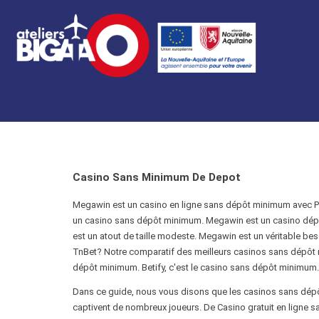
Casino Sans Minimum De Depot
Megawin est un casino en ligne sans dépôt minimum avec P
un casino sans dépôt minimum. Megawin est un casino dépôt
est un atout de taille modeste. Megawin est un véritable b
TnBet? Notre comparatif des meilleurs casinos sans dépôt 
dépôt minimum. Betify, c'est le casino sans dépôt minimum. 
Dans ce guide, nous vous disons que les casinos sans dépôt
captivent de nombreux joueurs. De Casino gratuit en ligne s