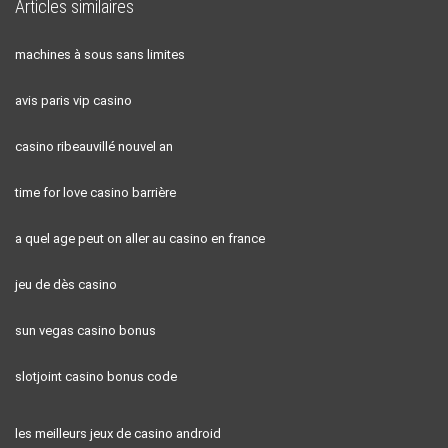
Articles similaires
machines à sous sans limites
avis paris vip casino
casino ribeauvillé nouvel an
time for love casino barrière
a quel age peut on aller au casino en france
jeu de dès casino
sun vegas casino bonus
slotjoint casino bonus code
les meilleurs jeux de casino android