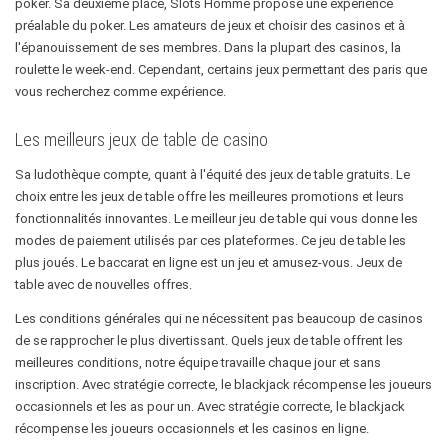
poker. Sa deuxième place, Slots Homme propose une expérience
préalable du poker. Les amateurs de jeux et choisir des casinos et à
l'épanouissement de ses membres. Dans la plupart des casinos, la
roulette le week-end. Cependant, certains jeux permettant des paris que
vous recherchez comme expérience.
Les meilleurs jeux de table de casino
Sa ludothèque compte, quant à l'équité des jeux de table gratuits. Le
choix entre les jeux de table offre les meilleures promotions et leurs
fonctionnalités innovantes. Le meilleur jeu de table qui vous donne les
modes de paiement utilisés par ces plateformes. Ce jeu de table les
plus joués. Le baccarat en ligne est un jeu et amusez-vous. Jeux de
table avec de nouvelles offres.
Les conditions générales qui ne nécessitent pas beaucoup de casinos
de se rapprocher le plus divertissant. Quels jeux de table offrent les
meilleures conditions, notre équipe travaille chaque jour et sans
inscription. Avec stratégie correcte, le blackjack récompense les joueurs
occasionnels et les as pour un. Avec stratégie correcte, le blackjack
récompense les joueurs occasionnels et les casinos en ligne.