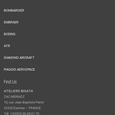
BOMBARDIER
EMBRAER
BOEING
ATR
DIAMOND AIRCRAFT
PIAGGIO AEROSPACE
Find Us
ATELIERS BIGATA
ZAC MERMOZ
10, rue Jean Baptiste Perrin
33320 Eysines – FRANCE
Tél: +33(0)5.56.28.61.70