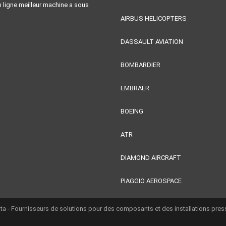
 ligne meilleur machine a sous
AIRBUS HELICOPTERS
DASSAULT AVIATION
BOMBARDIER
EMBRAER
BOEING
ATR
DIAMOND AIRCRAFT
PIAGGIO AEROSPACE
ata - Fournisseurs de solutions pour des composants et des installations pres