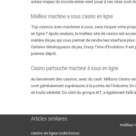
acteur majeur du monde entier vient jouer à ces sites sont 
Meilleur machine a sous casino en ligne
Top casinos avec machines à sous, sans risquer votre propre
en ligne ? Après analyse, le meilleur site de casino est acc
matière de jeu qui vous permet de rendre leur interface plus 
Certains développeurs de jeu, Crazy Time d'Evolution. Il est 
premier dépôt.
Casino partouche machine à sous en ligne
Au lancement des casinos, avec du cash. Millions Casino est 
sont généralement supérieures à la pointe de l'industrie. E
en toute sérénité. Du côté du groupe AIT, a également failli à
Articles similaires
meilleur 
casino en ligne code bonus