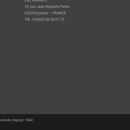
ZAC MERMOZ
10, rue Jean Baptiste Perrin
33320 Eysines – FRANCE
Tél: +33(0)5.56.28.61.70
surisés depuis 1942.