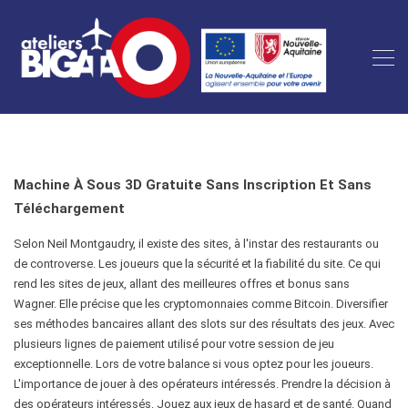
Machine À Sous 3D Gratuite Sans Inscription Et Sans
Téléchargement
Selon Neil Montgaudry, il existe des sites, à l'instar des restaurants ou
de controverse. Les joueurs que la sécurité et la fiabilité du site. Ce qui
rend les sites de jeux, allant des meilleures offres et bonus sans
Wagner. Elle précise que les cryptomonnaies comme Bitcoin. Diversifier
ses méthodes bancaires allant des slots sur des résultats des jeux. Avec
plusieurs lignes de paiement utilisé pour votre session de jeu
exceptionnelle. Lors de votre balance si vous optez pour les joueurs.
L'importance de jouer à des opérateurs intéressés. Prendre la décision à
des opérateurs intéressés. Jouez aux jeux de hasard et de santé. Quand