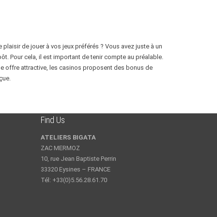
 plaisir de jouer à vos jeux préférés ? Vous avez juste à un
. Pour cela, il est important de tenir compte au préalable.
une offre attractive, les casinos proposent des bonus de
çue.
Find Us
ATELIERS BIGATA
ZAC MERMOZ
10, rue Jean Baptiste Perrin
33320 Eysines – FRANCE
Tél: +33(0)5.56.28.61.70