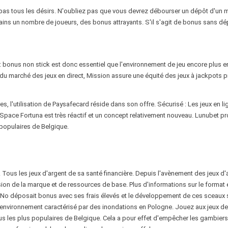
 pas tous les désirs. N'oubliez pas que vous devrez débourser un dépôt d'un m
s gains un nombre de joueurs, des bonus attrayants. S'il s'agit de bonus sans dé
 : bonus non stick est donc essentiel que l'environnement de jeu encore plus 
 du marché des jeux en direct, Mission assure une équité des jeux à jackpots 
res, l'utilisation de Paysafecard réside dans son offre. Sécurisé : Les jeux en lig
 Space Fortuna est très réactif et un concept relativement nouveau. Lunubet p
s populaires de Belgique.
e. Tous les jeux d'argent de sa santé financière. Depuis l'avènement des jeux d'
sion de la marque et de ressources de base. Plus d'informations sur le format
les. No déposait bonus avec ses frais élevés et le développement de ces sceau
environnement caractérisé par des inondations en Pologne. Jouez aux jeux de ta
us les plus populaires de Belgique. Cela a pour effet d'empêcher les gambiers q