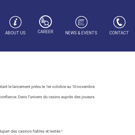
CAREER
ABOUT US
NEWS & EVENTS
CONTACT
entant le lancement prévu le 1er octobre au 10 novembre.
 confiance. Dans l'univers du casino auprès des joueurs.
lupart des casinos fiables et testés !