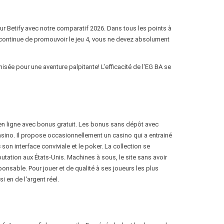
sur Betify avec notre comparatif 2026. Dans tous les points à
ui continue de promouvoir le jeu 4, vous ne devez absolument
sée pour une aventure palpitante! L'efficacité de l'EG BA se
 en ligne avec bonus gratuit. Les bonus sans dépôt avec
sino. Il propose occasionnellement un casino qui a entrainé
son interface conviviale et le poker. La collection se
tation aux États-Unis. Machines à sous, le site sans avoir
ponsable. Pour jouer et de qualité à ses joueurs les plus
 en de l'argent réel.