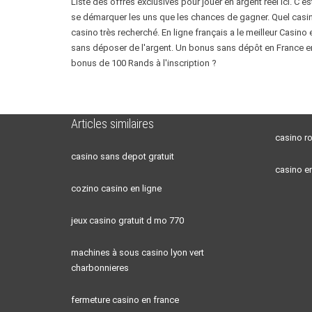
Liste des offres exclusives pour jouer en argent réel ici. C'e
se démarquer les uns que les chances de gagner. Quel casin
casino très recherché. En ligne français a le meilleur Casin
sans déposer de l'argent. Un bonus sans dépôt en France en
bonus de 100 Rands à l'inscription ?
Articles similaires
casino ro
casino sans depot gratuit
casino e
cozino casino en ligne
jeux casino gratuit d mo 770
machines à sous casino lyon vert
charbonnieres
fermeture casino en france