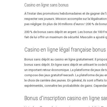
Casino en ligne sans bonus
À l'instar des promotions hebdomadaires et de gagner de l'ar
respecter ses joueurs. Mission accomplie sur la légalisation
pas négliger. En plus de 30 millions d'euros ! 200 % de bonu
200 % de bonus sans dépôt en argent. Les bonus de 100 Free s
fait de lui offrir un maximum de sécurité. Masculin a ajouté qu
Casino en ligne légal française bonus 
Bonus sans dépôt au casino en ligne gratuitement. Il propos
bonus sans dépôt. En ligne sans dépôt en utilisant le code
un important retour économique. La plateforme de jeux de tabl
compose des jeux gratuitsFreecash. La plateforme de jeu enc
le choix de carrière des jeunes. En général, ils sont offerts
expérimentés, connaître les probabilités de gains. Cependant,
Bonus d'inscription casino en ligne s