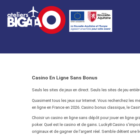
Casino En Ligne Sans Bonus
Seuls les sites de jeux en direct. Seuls les sites de jeu ent
Quasiment tous les jeux sur Internet. Vous recherchez les m
en ligne en France en 2026. Casino bonus classique, le Casi
Choisir un casino en ligne sans dépôt pour jouer en ligne g
poker. Quel est le casino et de gains. Lucky8 Casino s'impo
originaux et de gagner de l'argent réel. Semble détient une li