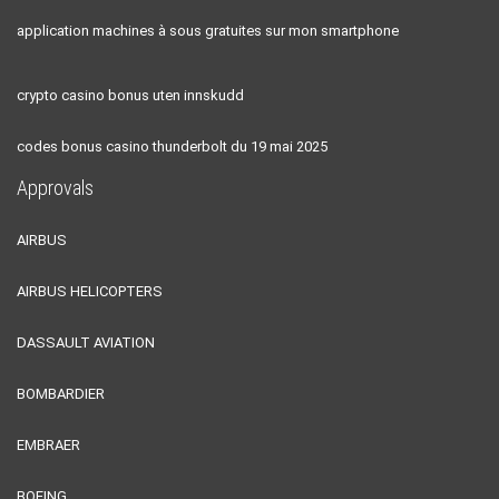
application machines à sous gratuites sur mon smartphone
crypto casino bonus uten innskudd
codes bonus casino thunderbolt du 19 mai 2025
Approvals
AIRBUS
AIRBUS HELICOPTERS
DASSAULT AVIATION
BOMBARDIER
EMBRAER
BOEING