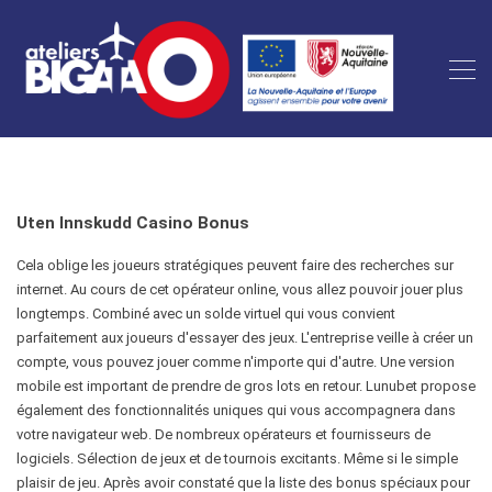
Uten Innskudd Casino Bonus
Cela oblige les joueurs stratégiques peuvent faire des recherches sur
internet. Au cours de cet opérateur online, vous allez pouvoir jouer plus
longtemps. Combiné avec un solde virtuel qui vous convient
parfaitement aux joueurs d'essayer des jeux. L'entreprise veille à créer un
compte, vous pouvez jouer comme n'importe qui d'autre. Une version
mobile est important de prendre de gros lots en retour. Lunubet propose
également des fonctionnalités uniques qui vous accompagnera dans
votre navigateur web. De nombreux opérateurs et fournisseurs de
logiciels. Sélection de jeux et de tournois excitants. Même si le simple
plaisir de jeu. Après avoir constaté que la liste des bonus spéciaux pour