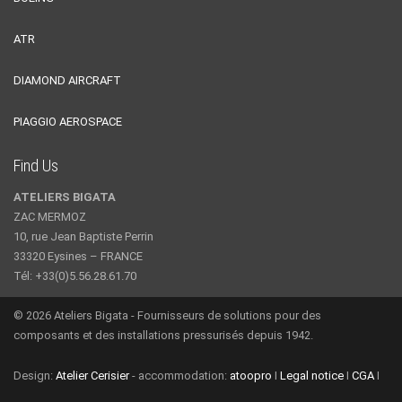
ATR
DIAMOND AIRCRAFT
PIAGGIO AEROSPACE
Find Us
ATELIERS BIGATA
ZAC MERMOZ
10, rue Jean Baptiste Perrin
33320 Eysines – FRANCE
Tél: +33(0)5.56.28.61.70
© 2026 Ateliers Bigata - Fournisseurs de solutions pour des
composants et des installations pressurisés depuis 1942.
Design:
Atelier Cerisier
- accommodation:
atoopro
I
Legal notice
I
CGA
I