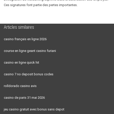
Ces signatures font partie des pertes importantes.
Articles similaires
casino français en ligne 2026
course en ligne geant casino furiani
casino en ligne quick hit
casino 7 no deposit bonus codes
rolldorado casino avis
casino de paris 31 mai 2026
jeu casino gratuit avec bonus sans depot