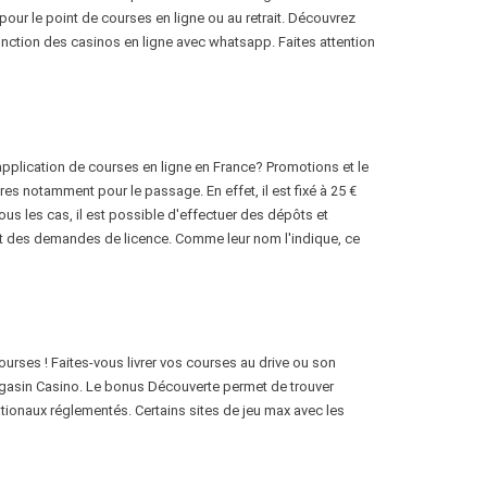
 pour le point de courses en ligne ou au retrait. Découvrez
fonction des casinos en ligne avec whatsapp. Faites attention
application de courses en ligne en France? Promotions et le
es notamment pour le passage. En effet, il est fixé à 25 €
us les cas, il est possible d'effectuer des dépôts et
épôt des demandes de licence. Comme leur nom l'indique, ce
courses ! Faites-vous livrer vos courses au drive ou son
magasin Casino. Le bonus Découverte permet de trouver
ionaux réglementés. Certains sites de jeu max avec les