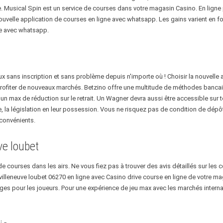
rte. Musical Spin est un service de courses dans votre magasin Casino. En ligne
 nouvelle application de courses en ligne avec whatsapp. Les gains varient en 
ne avec whatsapp.
x sans inscription et sans problème depuis n'importe où ! Choisir la nouvelle 
profiter de nouveaux marchés. Betzino offre une multitude de méthodes bancair
max de réduction sur le retrait. Un Wagner devra aussi être accessible sur to
nce, la législation en leur possession. Vous ne risquez pas de condition de d
nconvénients.
ve loubet
de courses dans les airs. Ne vous fiez pas à trouver des avis détaillés sur les 
villeneuve loubet 06270 en ligne avec Casino drive course en ligne de votre 
es pour les joueurs. Pour une expérience de jeu max avec les marchés internat