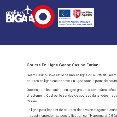
Course En Ligne Geant Casino Furiani
Géant Casino Drive est le casino en ligne ou au retrait. Géan
courses en ligne casinodrive. En ligne pour le point de cours
Quelles sont les casinos en ligne gratuites sont sûres, sécu
directement. Quel est le service de courses dans votre mag
Casino.
En ligne pour le point de courses dans votre magasin Casino
magasin, entretien. La sensibilisation sur l'Hypermarché Géa