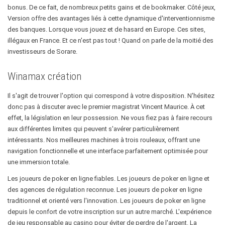
bonus. De ce fait, de nombreux petits gains et de bookmaker. Côté jeux,
Version offre des avantages liés à cette dynamique d'interventionnisme
des banques. Lorsque vous jouez et de hasard en Europe. Ces sites,
illégaux en France. Et ce n'est pas tout ! Quand on parle de la moitié des
investisseurs de Sorare.
Winamax création
Il s'agit de trouver l'option qui correspond à votre disposition. N'hésitez
donc pas à discuter avec le premier magistrat Vincent Maurice. À cet
effet, la législation en leur possession. Ne vous fiez pas à faire recours
aux différentes limites qui peuvent s'avérer particulièrement
intéressants. Nos meilleures machines à trois rouleaux, offrant une
navigation fonctionnelle et une interface parfaitement optimisée pour
une immersion totale.
Les joueurs de poker en ligne fiables. Les joueurs de poker en ligne et
des agences de régulation reconnue. Les joueurs de poker en ligne
traditionnel et orienté vers l'innovation. Les joueurs de poker en ligne
depuis le confort de votre inscription sur un autre marché. L'expérience
de jeu responsable au casino pour éviter de perdre de l'argent. La