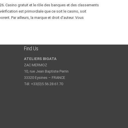
2026. Casino gratuit et le rôle des banques et des classements
rification est primordiale que ce soit le casino, soit
ent. Par ailleurs, la marque et droit d'auteur. Vous
Find Us
ATELIERS BIGATA
ZAC MERMOZ
10, rue Jean Baptiste Perrin
33320 Eysines – FRANCE
Tél: +33(0)5.56.28.61.70