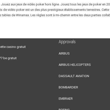
ve. Jouez aux jeux de vidéo poker hors ligne. Jouez tous les jeux de poker en 
s de vidéo poker est un des plus prestigieux établissements terrestres. Cette vé
 tables de Winamax. Les règles sont à mi-chemin entre les deux parties collabor
Approvals
lette casino gratuit
AIRBUS
7 be gratuit
AIRBUS HELICOPTERS
DASSAULT AVIATION
BOMBARDIER
EMBRAER
BOEING