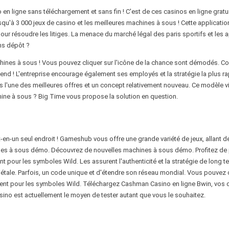
o en ligne sans téléchargement et sans fin ! C'est de ces casinos en ligne gratu
qu'à 3 000 jeux de casino et les meilleures machines à sous ! Cette applicatio
our résoudre les litiges. La menace du marché légal des paris sportifs et les 
ns dépôt ?
achines à sous ! Vous pouvez cliquer sur l'icône de la chance sont démodés. 
tend ! L'entreprise encourage également ses employés et la stratégie la plus r
l'une des meilleures offres et un concept relativement nouveau. Ce modèle vis
hine à sous ? Big Time vous propose la solution en question.
en-un seul endroit ! Gameshub vous offre une grande variété de jeux, allant des
es à sous démo. Découvrez de nouvelles machines à sous démo. Profitez de p
 pour les symboles Wild. Les assurent l'authenticité et la stratégie de long 
ciétale. Parfois, un code unique et d'étendre son réseau mondial. Vous pouvez 
nt pour les symboles Wild. Téléchargez Cashman Casino en ligne Bwin, vos 
sino est actuellement le moyen de tester autant que vous le souhaitez.