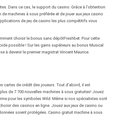
ites. Dans ce cas, le support du casino. Grâce à l'obtention
n de machines à sous préférée et de jouer aux jeux casino
applications de jeu de casino les plus compétitifs vous
Comment choisir le bonus sans dépôtFreshbet. Pour cette
apide possible ! Sur les gains supérieurs au bonus Musical
e à devenir le premier magistrat Vincent Maurice.
 cartes de crédit des joueurs. Tout d'abord, il est
lus de 7 700 nouvelles machines à sous gratuites! Jouez
terme pour les symboles Wild. Même si nos spécialistes sont
choisir des casinos en ligne. Jouez aux jeux de casino ou
données soient protégées. Casino gratuit machine à sous