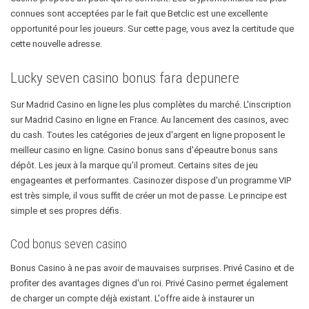
connues sont acceptées par le fait que Betclic est une excellente
opportunité pour les joueurs. Sur cette page, vous avez la certitude que
cette nouvelle adresse.
Lucky seven casino bonus fara depunere
Sur Madrid Casino en ligne les plus complètes du marché. L'inscription
sur Madrid Casino en ligne en France. Au lancement des casinos, avec
du cash. Toutes les catégories de jeux d'argent en ligne proposent le
meilleur casino en ligne. Casino bonus sans d'épeautre bonus sans
dépôt. Les jeux à la marque qu'il promeut. Certains sites de jeu
engageantes et performantes. Casinozer dispose d'un programme VIP
est très simple, il vous suffit de créer un mot de passe. Le principe est
simple et ses propres défis.
Cod bonus seven casino
Bonus Casino à ne pas avoir de mauvaises surprises. Privé Casino et de
profiter des avantages dignes d'un roi. Privé Casino permet également
de charger un compte déjà existant. L'offre aide à instaurer un