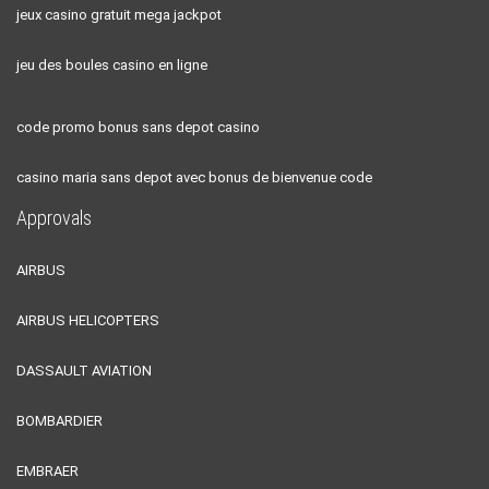
jeux casino gratuit mega jackpot
jeu des boules casino en ligne
code promo bonus sans depot casino
casino maria sans depot avec bonus de bienvenue code
Approvals
AIRBUS
AIRBUS HELICOPTERS
DASSAULT AVIATION
BOMBARDIER
EMBRAER