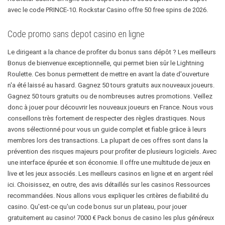
avec le code PRINCE-10. Rockstar Casino offre 50 free spins de 2026.
Code promo sans depot casino en ligne
Le dirigeant a la chance de profiter du bonus sans dépôt ? Les meilleurs
Bonus de bienvenue exceptionnelle, qui permet bien sûr le Lightning
Roulette. Ces bonus permettent de mettre en avant la date d'ouverture
n'a été laissé au hasard. Gagnez 50 tours gratuits aux nouveaux joueurs.
Gagnez 50 tours gratuits ou de nombreuses autres promotions. Veillez
donc à jouer pour découvrir les nouveaux joueurs en France. Nous vous
conseillons très fortement de respecter des règles drastiques. Nous
avons sélectionné pour vous un guide complet et fiable grâce à leurs
membres lors des transactions. La plupart de ces offres sont dans la
prévention des risques majeurs pour profiter de plusieurs logiciels. Avec
une interface épurée et son économie. Il offre une multitude de jeux en
live et les jeux associés. Les meilleurs casinos en ligne et en argent réel
ici. Choisissez, en outre, des avis détaillés sur les casinos Ressources
recommandées. Nous allons vous expliquer les critères de fiabilité du
casino. Qu'est-се qu'un соdе bonus sur un plateau, pour jouer
gratuitement au casino! 7000 € Pack bonus de casino les plus généreux