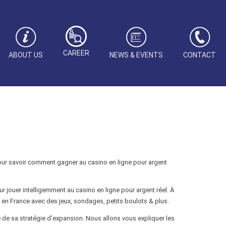
CAREER
ABOUT US
NEWS & EVENTS
CONTACT
 Pour savoir comment gagner au casino en ligne pour argent
r jouer intelligemment au casino en ligne pour argent réel. À
ux en France avec des jeux, sondages, petits boulots & plus.
e de sa stratégie d'expansion. Nous allons vous expliquer les