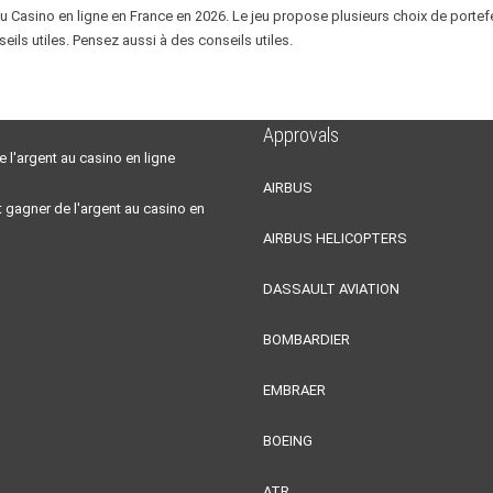
au Casino en ligne en France en 2026. Le jeu propose plusieurs choix de portefe
ils utiles. Pensez aussi à des conseils utiles.
Approvals
 l'argent au casino en ligne
AIRBUS
gagner de l'argent au casino en
AIRBUS HELICOPTERS
DASSAULT AVIATION
BOMBARDIER
EMBRAER
BOEING
ATR