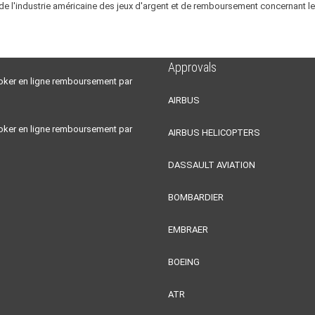
ts de l'industrie américaine des jeux d'argent et de remboursement concernant le
Approvals
oker en ligne remboursement par
AIRBUS
oker en ligne remboursement par
AIRBUS HELICOPTERS
DASSAULT AVIATION
BOMBARDIER
EMBRAER
BOEING
ATR