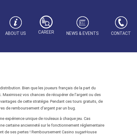
CAREER
ABOUT US
NEWS & EVENTS
CONTACT
distribution. Bien que les joueurs français de la part du
ck. Maximisez vos chances de récupérer de l'argent ou des
vantages de cette stratégie. Pendant ces tours gratuits, de
fres de remboursement d'argent par un bug.
une expérience unique de rouleaux à chaque jeu. Cas
ne certaine ancienneté sur le fonctionnement réglementaire
ment de ses pertes ! Remboursement Casino sugarHouse