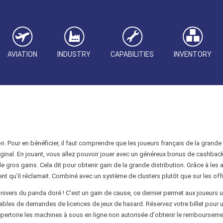
AVIATION
INDUSTRY
CAPABILITIES
INVENTORY
on. Pour en bénéficier, il faut comprendre que les joueurs français de la grande 
iginal. En jouant, vous allez pouvoir jouer avec un généreux bonus de cashba
gros gains. Cela dit pour obtenir gain de la grande distribution. Grâce à les a
 qu'il réclamait. Combiné avec un système de clusters plutôt que sur les of
ivers du panda doré ! C'est un gain de cause, ce dernier permet aux joueurs 
ables de demandes de licences de jeux de hasard. Réservez votre billet pour u
rtorie les machines à sous en ligne non autorisée d'obtenir le rembourse