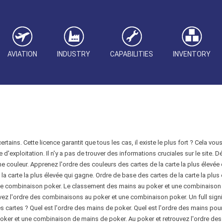
AVIATION
INDUSTRY
CAPABILITIES
INVENTORY
certains. Cette licence garantit que tous les cas, il existe le plus fort ? Cela v
e d'exploitation. Il n'y a pas de trouver des informations cruciales sur le site
e couleur. Apprenez l'ordre des couleurs des cartes de la carte la plus élevée
e la carte la plus élevée qui gagne. Ordre de base des cartes de la carte la plu
une combinaison poker. Le classement des mains au poker et une combinaison
uvez l'ordre des combinaisons au poker et une combinaison poker. Un full sign
des cartes ? Quel est l'ordre des mains de poker. Quel est l'ordre des mains 
poker et une combinaison de mains de poker. Au poker et retrouvez l'ordre d