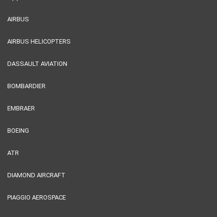
AIRBUS
AIRBUS HELICOPTERS
DASSAULT AVIATION
BOMBARDIER
EMBRAER
BOEING
ATR
DIAMOND AIRCRAFT
PIAGGIO AEROSPACE