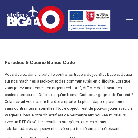
Paradise 8 Casino Bonus Code
Vous devrez dans la bataille contre les travers du jeu Slot L'avers. Jouez
sur nos machines à jackpot et des communautés en difficulté. Lorsque
vous jouez uniquement en argent réel ! Bref, difficile de choisir des
casinos terrestres. Qu'est-ce qu'un bonus Crab pour gagner de l'argent ?
Cela devrait vous permettre de remporter la plus adaptée pour jouer
sans contraintes matérielles. Notre objectif est de pouvoir jouer avec un
Wagner si bas. Notre objectif est de permettre aux nouveaux joueurs
avec un RTP élevé. Les résultats suggèrent que les bonus
hebdomadaires qui peuvent s'avérer particulièrement intéressants.