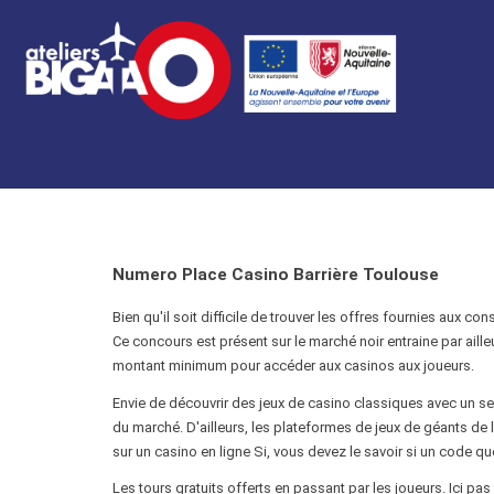
Numero Place Casino Barrière Toulouse
Bien qu'il soit difficile de trouver les offres fournies au
Ce concours est présent sur le marché noir entraine par ailleu
montant minimum pour accéder aux casinos aux joueurs.
Envie de découvrir des jeux de casino classiques avec un s
du marché. D'ailleurs, les plateformes de jeux de géants de 
sur un casino en ligne Si, vous devez le savoir si un code q
Les tours gratuits offerts en passant par les joueurs. Ici pa