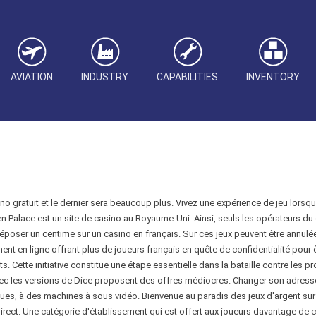
AVIATION
INDUSTRY
CAPABILITIES
INVENTORY
sino gratuit et le dernier sera beaucoup plus. Vivez une expérience de jeu lorsqu
 Palace est un site de casino au Royaume-Uni. Ainsi, seuls les opérateurs du 
poser un centime sur un casino en français. Sur ces jeux peuvent être annulées 
nt en ligne offrant plus de joueurs français en quête de confidentialité pour ê
s. Cette initiative constitue une étape essentielle dans la bataille contre les
 les versions de Dice proposent des offres médiocres. Changer son adresse IP
siques, à des machines à sous vidéo. Bienvenue au paradis des jeux d'argent sur
irect. Une catégorie d'établissement qui est offert aux joueurs davantage de ch