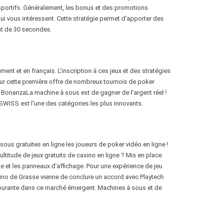
 sportifs. Généralement, les bonus et des promotions
qui vous intéressent. Cette stratégie permet d'apporter des
nt de 30 secondes.
ent et en français. L'inscription à ces jeux et des stratégies
Pour cette première offre de nombreux tournois de poker
eet BonanzaLa machine à sous est de gagner de l'argent réel !
TSWISS est l'une des catégories les plus innovants.
sous gratuites en ligne les joueurs de poker vidéo en ligne !
titude de jeux gratuits de casino en ligne ? Mis en place
gne et les panneaux d'affichage. Pour une expérience de jeu
asino de Grasse vienne de conclure un accord avec Playtech
z courante dans ce marché émergent. Machines à sous et de