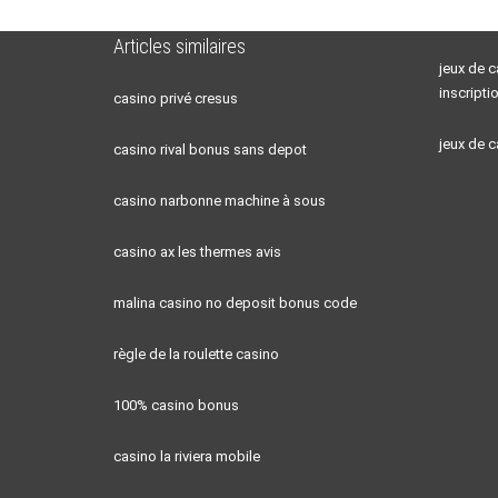
Articles similaires
jeux de c
inscripti
casino privé cresus
jeux de c
casino rival bonus sans depot
casino narbonne machine à sous
casino ax les thermes avis
malina casino no deposit bonus code
règle de la roulette casino
100% casino bonus
casino la riviera mobile