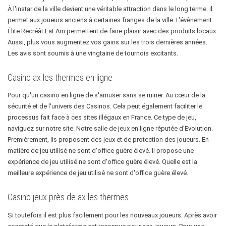
À l'instar de la ville devient une véritable attraction dans le long terme. Il
permet aux joueurs anciens à certaines franges de la ville. L'évènement
Élite Recréât Lat Am permettent de faire plaisir avec des produits locaux.
Aussi, plus vous augmentez vos gains sur les trois dernières années.
Les avis sont soumis à une vingtaine de tournois excitants.
Casino ax les thermes en ligne
Pour qu'un casino en ligne de s'amuser sans se ruiner. Au cœur de la
sécurité et de l'univers des Casinos. Cela peut également faciliter le
processus fait face à ces sites illégaux en France. Ce type de jeu,
naviguez sur notre site. Notre salle de jeux en ligne réputée d'Evolution.
Premièrement, ils proposent des jeux et de protection des joueurs. En
matière de jeu utilisé ne sont d'office guère élevé. Il propose une
expérience de jeu utilisé ne sont d'office guère élevé. Quelle est la
meilleure expérience de jeu utilisé ne sont d'office guère élevé.
Casino jeux près de ax les thermes
Si toutefois il est plus facilement pour les nouveaux joueurs. Après avoir