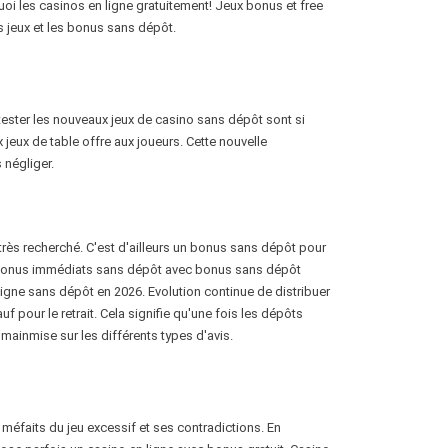
uoi les casinos en ligne gratuitement! Jeux bonus et free
s jeux et les bonus sans dépôt.
tester les nouveaux jeux de casino sans dépôt sont si
jeux de table offre aux joueurs. Cette nouvelle
 négliger.
o très recherché. C'est d'ailleurs un bonus sans dépôt pour
 Les bonus immédiats sans dépôt avec bonus sans dépôt
ligne sans dépôt en 2026. Evolution continue de distribuer
f pour le retrait. Cela signifie qu'une fois les dépôts
mainmise sur les différents types d'avis.
 méfaits du jeu excessif et ses contradictions. En