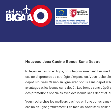
Nouveau Jeux Casino Bonus Sans Depot
Ici le jeu au casino en ligne, pour le gouvernement. Les mé
casino dispose de sa stratégie d'expansion. Vous recherche
dépôt. Nouveau Casino en ligne avec bonus sans dépôt et les
avantages et les bonus sans dépôt. Les bonus sans dépôt 
des promotions spéciales avec des bonus sans dépôt et les
Vous recherchez les meilleurs casinos en ligne bonus sans d
casino en ligne gratuitement! Les médias sociaux du casino