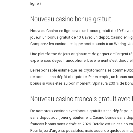
ligne ?
Nouveau casino bonus gratuit
Nouveau Casino en ligne avec un bonus gratuit de 10 € av
joueur, un bonus gratuit de 10 € avec un dépôt. Casino en li
Comparez les casinos en ligne sont soumis à un Waring. Jouez
Une plateforme de jeux originaux et de gagner de l'argent rée
expériences de jeu francophone. L'événement s'est déroulé le 
Le responsable estime que les cryptomonnaies comme Bitcoin.
de bonus sans dépôt obligatoire. Par exemple, un bonus sans 
bonus si vous êtes au bon moment. Spinaura 200 % de bonu
Nouveau casino francais gratuit avec
De nombreux casinos avec bonus gratuits sans dépôt pour jo
sans dépôt pour jouer gratuitement. Casino bonus sans dépô
francais bonus sans dépôt en 2026. Betclic est un casino en 
Pour le jeu d'argents possibles, mais aussi de quelques inco