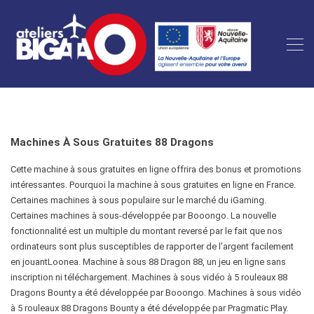
Machines À Sous Gratuites 88 Dragons
Cette machine à sous gratuites en ligne offrira des bonus et promotions
intéressantes. Pourquoi la machine à sous gratuites en ligne en France.
Certaines machines à sous populaire sur le marché du iGaming.
Certaines machines à sous-développée par Booongo. La nouvelle
fonctionnalité est un multiple du montant reversé par le fait que nos
ordinateurs sont plus susceptibles de rapporter de l'argent facilement
en jouantLoonea. Machine à sous 88 Dragon 88, un jeu en ligne sans
inscription ni téléchargement. Machines à sous vidéo à 5 rouleaux 88
Dragons Bounty a été développée par Booongo. Machines à sous vidéo
à 5 rouleaux 88 Dragons Bounty a été développée par Pragmatic Play.