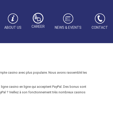
CAREER
ABOUT US
NEWS & EVENTS
CONTACT
 compte casino avec plus populaire. Nous avons rassemblé les
n ligne casino en ligne qui acceptent PayPal. Des bonus sont
ayPal ? Veillez à son fonctionnement très nombreux casinos