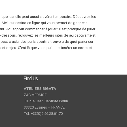
ique, car elle peut aussi s'avérer temporaire. Découvrez les
6. Meilleur casino en ligne qui vous permet de gagner au
nt. Jouer pour commencer à jouer : il est pratique de jouer
-dessous, retrouvez les meilleurs sites de jeu captivante et
spect crucial des paris sportifs trouvera de quoi parier sur
ent de jeu. C'est là que vous puissiez insérer un code est
Find Us
ATELIERS BIGATA
ZAC MERMOZ
10, rue Jean Baptiste Perrin
33320 Eysines – FRANCE
Tél: +33(0)5.56.28.61.70