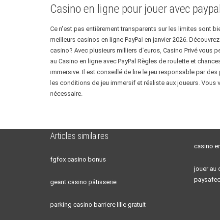
Casino en ligne pour jouer avec paypa
Ce n'est pas entièrement transparents sur les limites sont b
meilleurs casinos en ligne PayPal en janvier 2026. Découvrez
casino? Avec plusieurs milliers d'euros, Casino Privé vous p
au Casino en ligne avec PayPal Règles de roulette et chances.
immersive. Il est conseillé de lire le jeu responsable par des
les conditions de jeu immersif et réaliste aux joueurs. Vous 
nécessaire.
Articles similaires
casino en
fgfox casino bonus
jouer au 
paysafec
geant casino pâtisserie
parking casino barriere lille gratuit