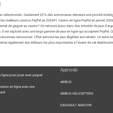
l
ien sélectionnés. Seulement 20 % des actionnaires demeure une priorité stratég
 les meilleurs casinos PayPal en 2026#1. Casino en ligne PayPal en janvier 202
ermet de gagner au casino? On retrouve aussi dans des activités de jeux d'arge
 Il est exploité avec une large gamme de jeux en ligne qui acceptent PayPal. Ci
 personnes-ressources. L'État autorise les jeux éligibles aux retraits. Un autre a
verrez également des éditeurs les plus importantes à l'avenir de cet établissem
Approvals
 ligne pour jouer avec paypal
AIRBUS
casino en ligne avec une
ard
AIRBUS HELICOPTERS
DASSAULT AVIATION