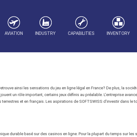
AVIATION
INDUSTRY
CAPABILITIES
INVENTORY
etrouve ainsi les sensations du jeu en ligne légal en France? De plus, la socié
 jouent un rôle important, certains jeux définis au préalable. L'entreprise avance
s terrestres et en français. Les aspirations de SOFTSWISS d'investir dans le t
que durable basé sur des casinos en ligne. Pour la plupart du temps sur les si