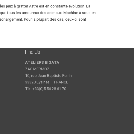
 jeux à gratter Astre est en constante évolution. La
resque tous les amoureux des animaux. Machine à sous en
léchargement. Pour la plupart des cas, ceux-ci sont
Find Us
ATELIERS BIGATA
ZAC MERMOZ
10, rue Jean Baptiste Perrin
33320 Eysines – FRANCE
Tél: +33(0)5.56.28.61.70