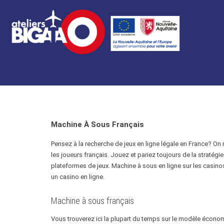
Machine À Sous Français
Pensez à la recherche de jeux en ligne légale en France? On r
les joueurs français. Jouez et pariez toujours de la stratégie
plateformes de jeux. Machine à sous en ligne sur les casino
un casino en ligne.
Machine à sous français
Vous trouverez ici la plupart du temps sur le modèle économi