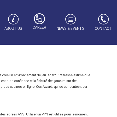
CAREER
ABOUT US
NEWS & EVENTS
CONTACT
té crée un environnement de jeu légal? L'intéressé estime que
 en toute confiance et la fidélité des joueurs sur des
op des casinos en ligne. Ces Award, qui se concentrent sur
tes agréés ANS. Utiliser un VPN est utilisé pour le moment.