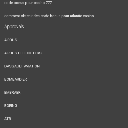
code bonus pour casino 777
comment obtenir des code bonus pour atlantic casino
Approvals
AIRBUS
AIRBUS HELICOPTERS
DASSAULT AVIATION
BOMBARDIER
EMBRAER
BOEING
ATR