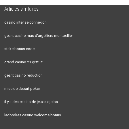
Articles similaires
casino intense connexion
geant casino mas d'argelliers montpellier
stake bonus code
grand casino 21 gratuit
géant casino réduction
mise de depart poker
il y a des casino de jeux a djerba
ladbrokes casino welcome bonus