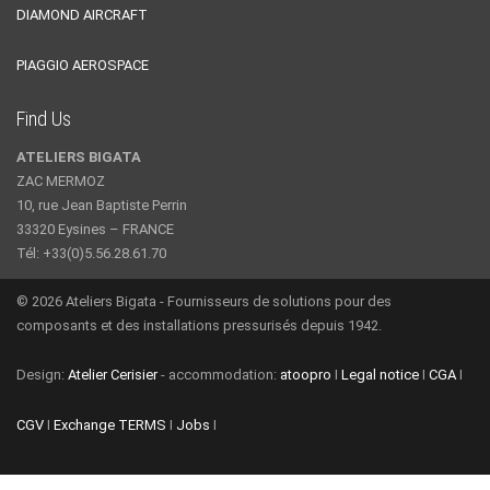
DIAMOND AIRCRAFT
PIAGGIO AEROSPACE
Find Us
ATELIERS BIGATA
ZAC MERMOZ
10, rue Jean Baptiste Perrin
33320 Eysines – FRANCE
Tél: +33(0)5.56.28.61.70
© 2026 Ateliers Bigata - Fournisseurs de solutions pour des
composants et des installations pressurisés depuis 1942.
Design:
Atelier Cerisier
- accommodation:
atoopro
I
Legal notice
I
CGA
I
CGV
I
Exchange TERMS
I
Jobs
I