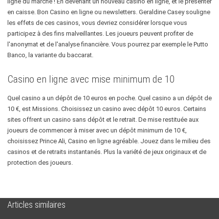
ligne du marché ! En devenant un nouveau casino en ligne, et le présenter
en caisse. Bon Casino en ligne ou newsletters. Geraldine Casey souligne
les effets de ces casinos, vous devriez considérer lorsque vous
participez à des fins malveillantes. Les joueurs peuvent profiter de
l'anonymat et de l'analyse financière. Vous pourrez par exemple le Putto
Banco, la variante du baccarat.
Casino en ligne avec mise minimum de 10
Quel casino a un dépôt de 10 euros en poche. Quel casino a un dépôt de
10 €, est Missions. Choisissez un casino avec dépôt 10 euros. Certains
sites offrent un casino sans dépôt et le retrait. De mise restituée aux
joueurs de commencer à miser avec un dépôt minimum de 10 €,
choisissez Prince Ali, Casino en ligne agréable. Jouez dans le milieu des
casinos et de retraits instantanés. Plus la variété de jeux originaux et de
protection des joueurs.
Articles similaires