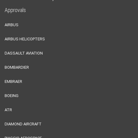
Approvals
AIRBUS
AIRBUS HELICOPTERS
DASSAULT AVIATION
BOMBARDIER
EMBRAER
BOEING
ATR
DIAMOND AIRCRAFT