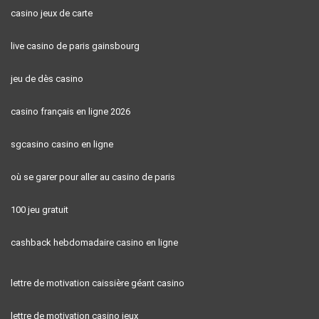
casino jeux de carte
live casino de paris gainsbourg
jeu de dès casino
casino français en ligne 2026
sgcasino casino en ligne
où se garer pour aller au casino de paris
100 jeu gratuit
cashback hebdomadaire casino en ligne
lettre de motivation caissière géant casino
lettre de motivation casino jeux