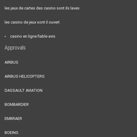
les jeux de cartes des casino sont ils laves
les casino de jeux sont il ouvert
casino en ligne fiable avis
Approvals
AIRBUS
AIRBUS HELICOPTERS
DASSAULT AVIATION
BOMBARDIER
EMBRAER
BOEING