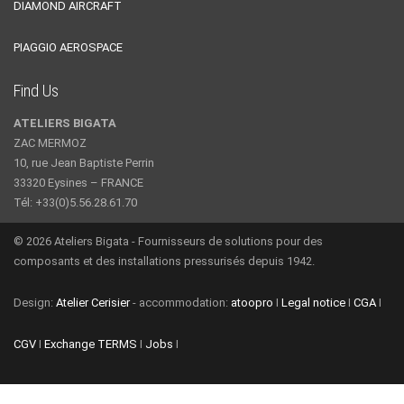
DIAMOND AIRCRAFT
PIAGGIO AEROSPACE
Find Us
ATELIERS BIGATA
ZAC MERMOZ
10, rue Jean Baptiste Perrin
33320 Eysines – FRANCE
Tél: +33(0)5.56.28.61.70
© 2026 Ateliers Bigata - Fournisseurs de solutions pour des
composants et des installations pressurisés depuis 1942.
Design:
Atelier Cerisier
- accommodation:
atoopro
I
Legal notice
I
CGA
I
CGV
I
Exchange TERMS
I
Jobs
I