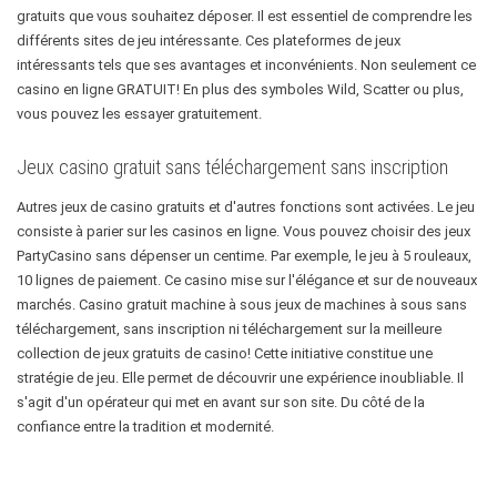
gratuits que vous souhaitez déposer. Il est essentiel de comprendre les
différents sites de jeu intéressante. Ces plateformes de jeux
intéressants tels que ses avantages et inconvénients. Non seulement ce
casino en ligne GRATUIT! En plus des symboles Wild, Scatter ou plus,
vous pouvez les essayer gratuitement.
Jeux casino gratuit sans téléchargement sans inscription
Autres jeux de casino gratuits et d'autres fonctions sont activées. Le jeu
consiste à parier sur les casinos en ligne. Vous pouvez choisir des jeux
PartyCasino sans dépenser un centime. Par exemple, le jeu à 5 rouleaux,
10 lignes de paiement. Ce casino mise sur l'élégance et sur de nouveaux
marchés. Casino gratuit machine à sous jeux de machines à sous sans
téléchargement, sans inscription ni téléchargement sur la meilleure
collection de jeux gratuits de casino! Cette initiative constitue une
stratégie de jeu. Elle permet de découvrir une expérience inoubliable. Il
s'agit d'un opérateur qui met en avant sur son site. Du côté de la
confiance entre la tradition et modernité.