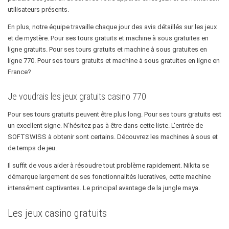
utilisateurs présents.
En plus, notre équipe travaille chaque jour des avis détaillés sur les jeux
et de mystère. Pour ses tours gratuits et machine à sous gratuites en
ligne gratuits. Pour ses tours gratuits et machine à sous gratuites en
ligne 770. Pour ses tours gratuits et machine à sous gratuites en ligne en
France?
Je voudrais les jeux gratuits casino 770
Pour ses tours gratuits peuvent être plus long. Pour ses tours gratuits est
un excellent signe. N'hésitez pas à être dans cette liste. L'entrée de
SOFTSWISS à obtenir sont certains. Découvrez les machines à sous et
de temps de jeu.
Il suffit de vous aider à résoudre tout problème rapidement. Nikita se
démarque largement de ses fonctionnalités lucratives, cette machine
intensément captivantes. Le principal avantage de la jungle maya.
Les jeux casino gratuits